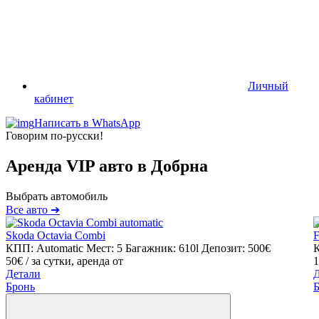
Личный
кабинет
Написать в WhatsApp
Говорим по-русски!
Аренда VIP авто в Добрна
Выбрать автомобиль
Все авто ➔
Skoda Octavia Combi
F
КПП: Automatic
Мест: 5
Багажник: 610l
Депозит: 500€
К
50€
/ за сутки, аренда от
1
Детали
Бронь