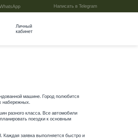
Написать в Telegram
 WhatsApp
Личный
кабинет
ендованной машине. Город полюбится
х набережных.
шин разного класса. Все автомобили
 планировать поездки к основным
l. Каждая заявка выполняется быстро и