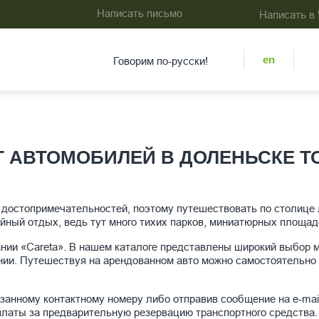
Написать письмо
Написать в
en
Говорим по-русски!
Т АВТОМОБИЛЕЙ В ДОЛЕНЬСКЕ Т
 достопримечательностей, поэтому путешествовать по столице
йный отдых, ведь тут много тихих парков, миниатюрных площа
пании «Careta». В нашем каталоге представлены широкий выбор 
нии. Путешествуя на арендованном авто можно самостоятельно
азанному контактному номеру либо отправив сообщение на e-mai
платы за предварительную резервацию транспортного средства.