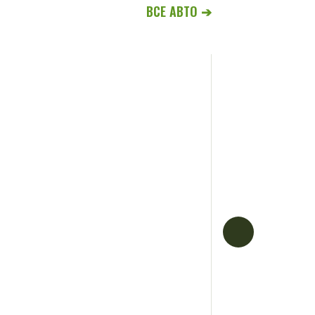
ВСЕ АВТО ➔
Ford Tourne
КПП: Automatic
Багажник: 1430L