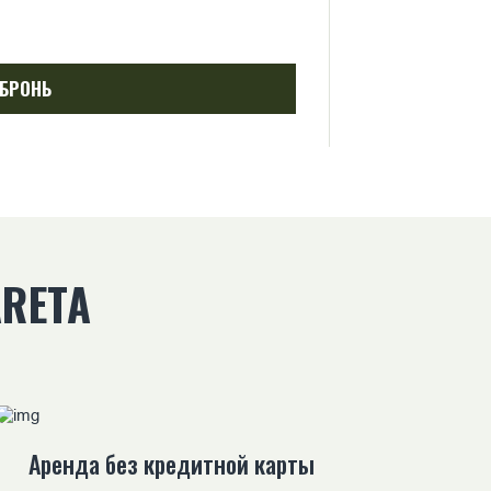
101€
/ за с
БРОНЬ
RETA
Аренда без кредитной карты