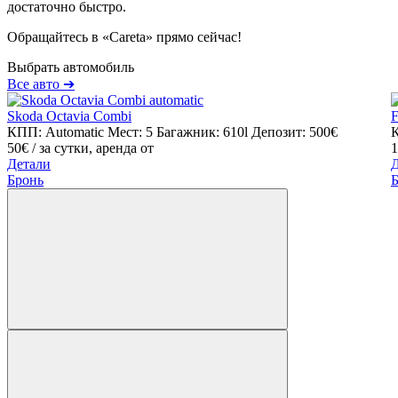
достаточно быстро.
Обращайтесь в «Careta» прямо сейчас!
Выбрать автомобиль
Все авто ➔
Skoda Octavia Combi
F
КПП: Automatic
Мест: 5
Багажник: 610l
Депозит: 500€
К
50€
/ за сутки, аренда от
1
Детали
Бронь