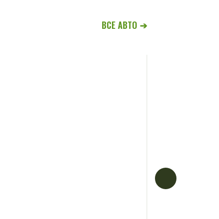
ВСЕ АВТО ➔
Ford Tourne
КПП: Automatic
Багажник: 1430L