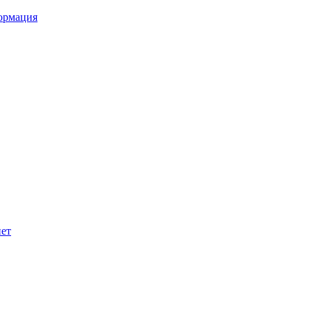
ормация
ет