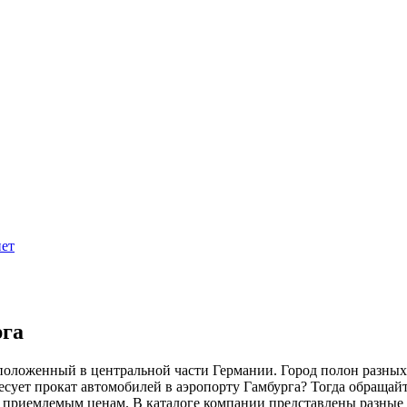
ет
рга
положенный в центральной части Германии. Город полон разных
есует прокат автомобилей в аэропорту Гамбурга? Тогда обращай
 приемлемым ценам. В каталоге компании представлены разные 